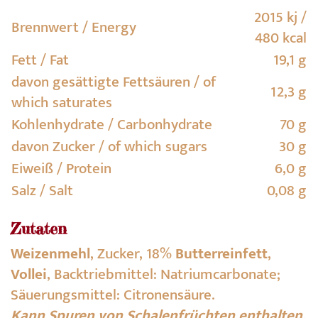
2015 kj /
Brennwert / Energy
480 kcal
Fett / Fat
19,1 g
davon gesättigte Fettsäuren / of
12,3 g
which saturates
Kohlenhydrate / Carbonhydrate
70 g
davon Zucker / of which sugars
30 g
Eiweiß / Protein
6,0 g
Salz / Salt
0,08 g
Zutaten
Weizenmehl
, Zucker, 18%
Butterreinfett
,
Vollei
, Backtriebmittel: Natriumcarbonate;
Säuerungsmittel: Citronensäure.
Kann Spuren von Schalenfrüchten enthalten.