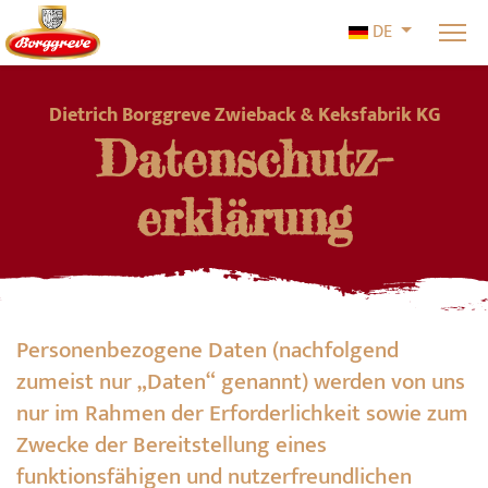
Sprache ausw
DE
Dietrich Borggreve Zwieback & Keksfabrik KG
Datenschutz­
erklärung
Personenbezogene Daten (nachfolgend
zumeist nur „Daten“ genannt) werden von uns
nur im Rahmen der Erforderlichkeit sowie zum
Zwecke der Bereitstellung eines
funktionsfähigen und nutzerfreundlichen