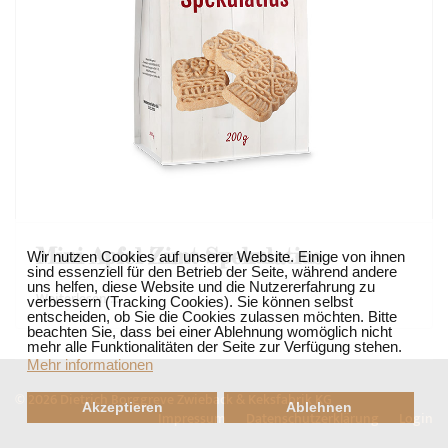
❌
Mini Apfel-Zimt-Spekulatius
Wir nutzen Cookies auf unserer Website. Einige von ihnen
sind essenziell für den Betrieb der Seite, während andere
uns helfen, diese Website und die Nutzererfahrung zu
Weiterlesen …
verbessern (Tracking Cookies). Sie können selbst
entscheiden, ob Sie die Cookies zulassen möchten. Bitte
beachten Sie, dass bei einer Ablehnung womöglich nicht
mehr alle Funktionalitäten der Seite zur Verfügung stehen.
Mehr informationen
© 2026 Dietrich Borggreve Zwieback & Keksfabrik KG
Akzeptieren
Ablehnen
Impressum
Datenschutzerklärung
Login